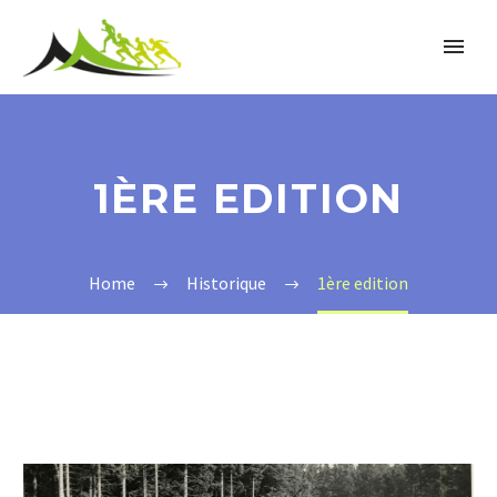
1ÈRE EDITION
Home
Historique
1ère edition